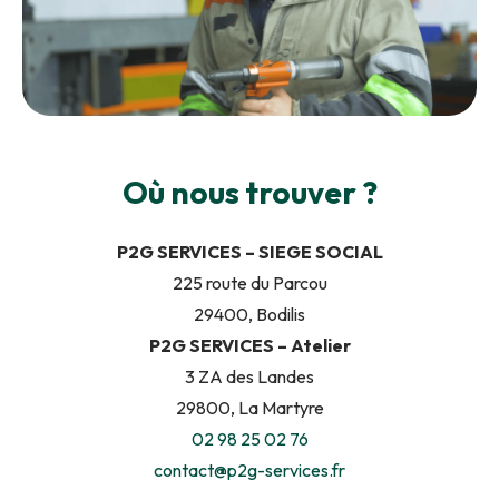
Où nous trouver ?
P2G SERVICES – SIEGE SOCIAL
225 route du Parcou
29400, Bodilis
P2G SERVICES – Atelier
3 ZA des Landes
29800, La Martyre
02 98 25 02 76
contact@p2g-services.fr