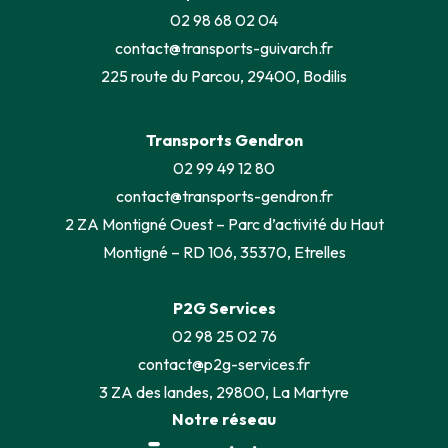
02 98 68 02 04
contact@transports-guivarch.fr
225 route du Parcou, 29400, Bodilis
Coordonnées
Transports Gendron
02 99 49 12 80
contact@transports-gendron.fr
2 ZA Montigné Ouest – Parc d’activité du Haut
Montigné – RD 106, 35370, Etrelles
P2G Services
02 98 25 02 76
contact@p2g-services.fr
3 ZA des landes, 29800, La Martyre
Notre réseau