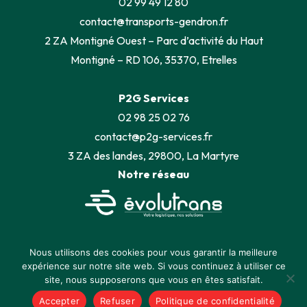
02 99 49 12 80
contact@transports-gendron.fr
2 ZA Montigné Ouest – Parc d’activité du Haut
Montigné – RD 106, 35370, Etrelles
P2G Services
02 98 25 02 76
contact@p2g-services.fr
3 ZA des landes, 29800, La Martyre
Notre réseau
Mentions légales
-
Conditions générales de vente
-
Nous utilisons des cookies pour vous garantir la meilleure
Politique de confidentialité
expérience sur notre site web. Si vous continuez à utiliser ce
Groupe Pelé. Tous droits réservés.
site, nous supposerons que vous en êtes satisfait.
Réalisé par
Bary
Accepter
Refuser
Politique de confidentialité